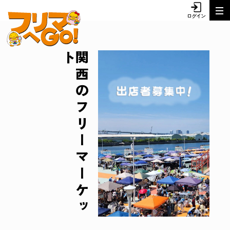
ト
関
西
の
フ
リ
ー
マ
ー
ケ
ッ